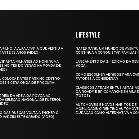
LIFESTYLE
A FILHO: A ALFAIATARIA QUE VESTIU A
RATES PARK: UM MUNDO DE AVENTU
ANTE 75 ANOS (VÍDEO)
CONTINUA A CONQUISTAR FAMÍLIAS 
 ARRASTA MILHARES AO HONI NUMA
LANÇAMENTO DA 3.ª EDIÇÃO DA REV
ES NOITES DO VERÃO NA PÓVOA DE
VOGA
DEO)
COMO ESCOLHER ABRIGOS PARA CAR
AL COLOCA RATES PARK NO CENTRO
FATORES A CONSIDERAR
ÕES E GERA ONDA DE PROCURA
CLÁSSICOS ATRAEM ENTUSIASTAS A
DA ROADY E BRICOMARCHÉ EM VILA
RES: DA AREIA DA PÓVOA AO
(FOTOS)
A SELEÇÃO NACIONAL DE FUTEBOL
VÍDEO)
AUTOMÓVEIS E NOVOS HÁBITOS DE
MOBILIDADE: O RENTING AUTOMÓVE
O DAS RUSGAS VOLTA A ENCHER O
DURAÇÃO COMO ALTERNATIVA À CO
O VARZIM ESTE SÁBADO (VÍDEO)