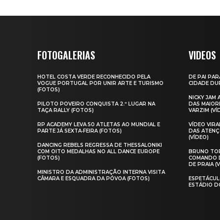
FOTOGALERIAS
VIDEOS
HOTEL COSTA VERDE RECONHECIDO PELA
DE PAI PAR
VOGUE PORTUGAL POR UNIR ARTE E TURISMO
CIDADE DUR
(FOTOS)
NICKY JAM
PILOTO POVEIRO CONQUISTA 2.º LUGAR NA
DAS MAIOR
TAÇA RALLY (FOTOS)
VARZIM (VÍ
RP ACADEMY LEVA 50 ATLETAS AO MUNDIAL E
VÍDEO VIR
PARTE JÁ SEXTA‑FEIRA (FOTOS)
DAS ATENÇ
(VÍDEO)
DANCING REBELS REGRESSA DE THESSALONIKI
COM OITO MEDALHAS NO ALL DANCE EUROPE
BRUNO TOR
(FOTOS)
COMANDO D
DE PRAIA (
MINISTRO DA ADMINISTRAÇÃO INTERNA VISITA
CÂMARA E ESQUADRA DA PÓVOA (FOTOS)
ESPETÁCUL
ESTÁDIO D