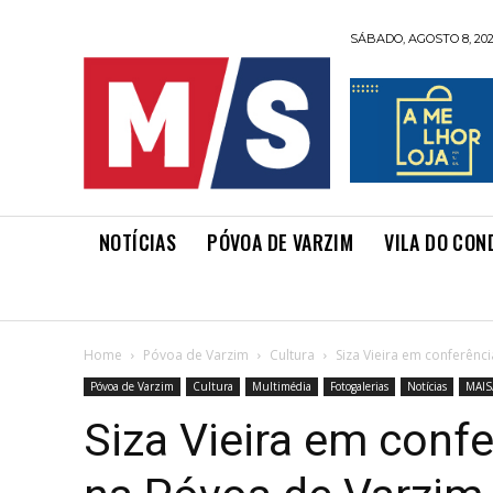
SÁBADO, AGOSTO 8, 20
NOTÍCIAS
PÓVOA DE VARZIM
VILA DO CON
Home
Póvoa de Varzim
Cultura
Siza Vieira em conferênci
Póvoa de Varzim
Cultura
Multimédia
Fotogalerias
Notícias
MAIS
Siza Vieira em confe