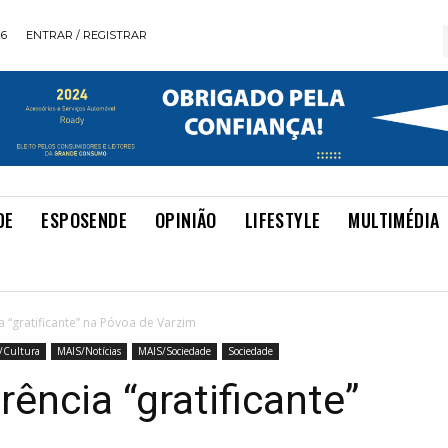
26
ENTRAR / REGISTRAR
DE
ESPOSENDE
OPINIÃO
LIFESTYLE
MULTIMÉDIA
a “gratificante” na Póvoa de Varzim
/Cultura
MAIS/Notícias
MAIS/Sociedade
Sociedade
rência “gratificante”