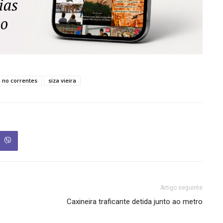
a no correntes
siza vieira
Artigo seguinte
Caxineira traficante detida junto ao metro