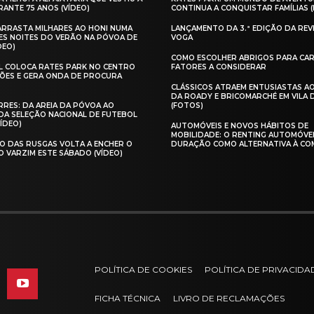
ANTE 75 ANOS (VÍDEO)
CONTINUA A CONQUISTAR FAMÍLIAS 
 ARRASTA MILHARES AO HONI NUMA
LANÇAMENTO DA 3.ª EDIÇÃO DA REV
ES NOITES DO VERÃO NA PÓVOA DE
VOGA
DEO)
COMO ESCOLHER ABRIGOS PARA CAR
AL COLOCA RATES PARK NO CENTRO
FATORES A CONSIDERAR
ÕES E GERA ONDA DE PROCURA
CLÁSSICOS ATRAEM ENTUSIASTAS A
DA ROADY E BRICOMARCHÉ EM VILA
RES: DA AREIA DA PÓVOA AO
(FOTOS)
A SELEÇÃO NACIONAL DE FUTEBOL
VÍDEO)
AUTOMÓVEIS E NOVOS HÁBITOS DE
MOBILIDADE: O RENTING AUTOMÓVE
O DAS RUSGAS VOLTA A ENCHER O
DURAÇÃO COMO ALTERNATIVA À CO
O VARZIM ESTE SÁBADO (VÍDEO)
POLÍTICA DE COOKIES
POLÍTICA DE PRIVACIDA
FICHA TÉCNICA
LIVRO DE RECLAMAÇÕES