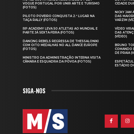
VOGUE PORTUGAL POR UNIR ARTE E TURISMO
CIDADE DUR
(FOTOS)
NICKY JAM
PILOTO POVEIRO CONQUISTA 2.º LUGAR NA
DAS MAIOR
TAÇA RALLY (FOTOS)
VARZIM (VÍ
RP ACADEMY LEVA 50 ATLETAS AO MUNDIAL E
VÍDEO VIR
PARTE JÁ SEXTA‑FEIRA (FOTOS)
DAS ATENÇ
(VÍDEO)
DANCING REBELS REGRESSA DE THESSALONIKI
COM OITO MEDALHAS NO ALL DANCE EUROPE
BRUNO TOR
(FOTOS)
COMANDO D
DE PRAIA (
MINISTRO DA ADMINISTRAÇÃO INTERNA VISITA
CÂMARA E ESQUADRA DA PÓVOA (FOTOS)
ESPETÁCUL
ESTÁDIO D
SIGA-NOS