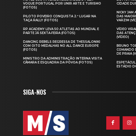
VOGUE PORTUGAL POR UNIR ARTE E TURISMO
CIDADE DUR
(FOTOS)
NICKY JAM
PILOTO POVEIRO CONQUISTA 2.º LUGAR NA
DAS MAIOR
TAÇA RALLY (FOTOS)
VARZIM (VÍ
RP ACADEMY LEVA 50 ATLETAS AO MUNDIAL E
VÍDEO VIR
PARTE JÁ SEXTA‑FEIRA (FOTOS)
DAS ATENÇ
(VÍDEO)
DANCING REBELS REGRESSA DE THESSALONIKI
COM OITO MEDALHAS NO ALL DANCE EUROPE
BRUNO TOR
(FOTOS)
COMANDO D
DE PRAIA (
MINISTRO DA ADMINISTRAÇÃO INTERNA VISITA
CÂMARA E ESQUADRA DA PÓVOA (FOTOS)
ESPETÁCUL
ESTÁDIO D
SIGA-NOS