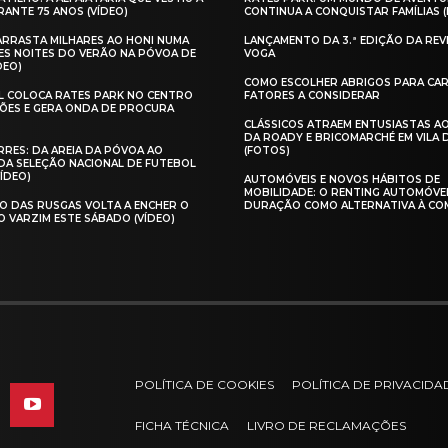
ANTE 75 ANOS (VÍDEO)
CONTINUA A CONQUISTAR FAMÍLIAS 
 ARRASTA MILHARES AO HONI NUMA
LANÇAMENTO DA 3.ª EDIÇÃO DA REV
ES NOITES DO VERÃO NA PÓVOA DE
VOGA
DEO)
COMO ESCOLHER ABRIGOS PARA CAR
AL COLOCA RATES PARK NO CENTRO
FATORES A CONSIDERAR
ÕES E GERA ONDA DE PROCURA
CLÁSSICOS ATRAEM ENTUSIASTAS A
DA ROADY E BRICOMARCHÉ EM VILA
RES: DA AREIA DA PÓVOA AO
(FOTOS)
A SELEÇÃO NACIONAL DE FUTEBOL
VÍDEO)
AUTOMÓVEIS E NOVOS HÁBITOS DE
MOBILIDADE: O RENTING AUTOMÓVE
O DAS RUSGAS VOLTA A ENCHER O
DURAÇÃO COMO ALTERNATIVA À CO
O VARZIM ESTE SÁBADO (VÍDEO)
POLÍTICA DE COOKIES
POLÍTICA DE PRIVACIDA
FICHA TÉCNICA
LIVRO DE RECLAMAÇÕES