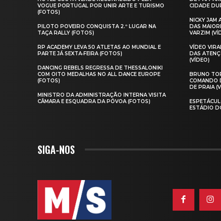
VOGUE PORTUGAL POR UNIR ARTE E TURISMO
CIDADE DUR
(FOTOS)
NICKY JAM
PILOTO POVEIRO CONQUISTA 2.º LUGAR NA
DAS MAIOR
TAÇA RALLY (FOTOS)
VARZIM (VÍ
RP ACADEMY LEVA 50 ATLETAS AO MUNDIAL E
VÍDEO VIR
PARTE JÁ SEXTA‑FEIRA (FOTOS)
DAS ATENÇ
(VÍDEO)
DANCING REBELS REGRESSA DE THESSALONIKI
COM OITO MEDALHAS NO ALL DANCE EUROPE
BRUNO TOR
(FOTOS)
COMANDO D
DE PRAIA (
MINISTRO DA ADMINISTRAÇÃO INTERNA VISITA
CÂMARA E ESQUADRA DA PÓVOA (FOTOS)
ESPETÁCUL
ESTÁDIO D
SIGA-NOS