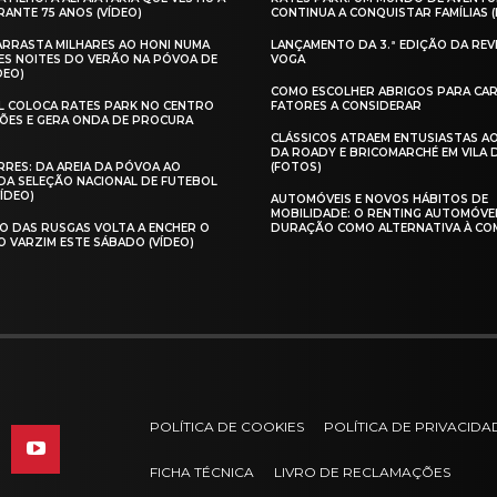
ANTE 75 ANOS (VÍDEO)
CONTINUA A CONQUISTAR FAMÍLIAS 
 ARRASTA MILHARES AO HONI NUMA
LANÇAMENTO DA 3.ª EDIÇÃO DA REV
ES NOITES DO VERÃO NA PÓVOA DE
VOGA
DEO)
COMO ESCOLHER ABRIGOS PARA CAR
AL COLOCA RATES PARK NO CENTRO
FATORES A CONSIDERAR
ÕES E GERA ONDA DE PROCURA
CLÁSSICOS ATRAEM ENTUSIASTAS A
DA ROADY E BRICOMARCHÉ EM VILA
RES: DA AREIA DA PÓVOA AO
(FOTOS)
A SELEÇÃO NACIONAL DE FUTEBOL
VÍDEO)
AUTOMÓVEIS E NOVOS HÁBITOS DE
MOBILIDADE: O RENTING AUTOMÓVE
O DAS RUSGAS VOLTA A ENCHER O
DURAÇÃO COMO ALTERNATIVA À CO
O VARZIM ESTE SÁBADO (VÍDEO)
POLÍTICA DE COOKIES
POLÍTICA DE PRIVACIDA
FICHA TÉCNICA
LIVRO DE RECLAMAÇÕES