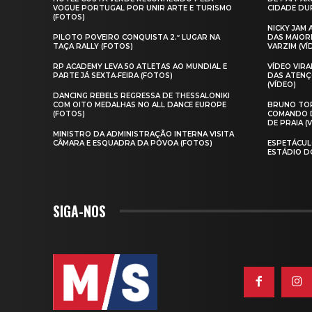
VOGUE PORTUGAL POR UNIR ARTE E TURISMO
CIDADE DUR
(FOTOS)
NICKY JAM
PILOTO POVEIRO CONQUISTA 2.º LUGAR NA
DAS MAIOR
TAÇA RALLY (FOTOS)
VARZIM (VÍ
RP ACADEMY LEVA 50 ATLETAS AO MUNDIAL E
VÍDEO VIR
PARTE JÁ SEXTA‑FEIRA (FOTOS)
DAS ATENÇ
(VÍDEO)
DANCING REBELS REGRESSA DE THESSALONIKI
COM OITO MEDALHAS NO ALL DANCE EUROPE
BRUNO TOR
(FOTOS)
COMANDO D
DE PRAIA (
MINISTRO DA ADMINISTRAÇÃO INTERNA VISITA
CÂMARA E ESQUADRA DA PÓVOA (FOTOS)
ESPETÁCUL
ESTÁDIO D
SIGA-NOS