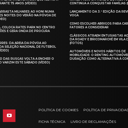
ANTE 75 ANOS (VÍDEO)
CONTINUA A CONQUISTAR FAMÍLIAS 
 ARRASTA MILHARES AO HONI NUMA
LANÇAMENTO DA 3.ª EDIÇÃO DA REV
ES NOITES DO VERÃO NA PÓVOA DE
VOGA
DEO)
COMO ESCOLHER ABRIGOS PARA CAR
AL COLOCA RATES PARK NO CENTRO
FATORES A CONSIDERAR
ÕES E GERA ONDA DE PROCURA
CLÁSSICOS ATRAEM ENTUSIASTAS A
DA ROADY E BRICOMARCHÉ EM VILA
RES: DA AREIA DA PÓVOA AO
(FOTOS)
A SELEÇÃO NACIONAL DE FUTEBOL
VÍDEO)
AUTOMÓVEIS E NOVOS HÁBITOS DE
MOBILIDADE: O RENTING AUTOMÓVE
O DAS RUSGAS VOLTA A ENCHER O
DURAÇÃO COMO ALTERNATIVA À CO
O VARZIM ESTE SÁBADO (VÍDEO)
POLÍTICA DE COOKIES
POLÍTICA DE PRIVACIDA
FICHA TÉCNICA
LIVRO DE RECLAMAÇÕES