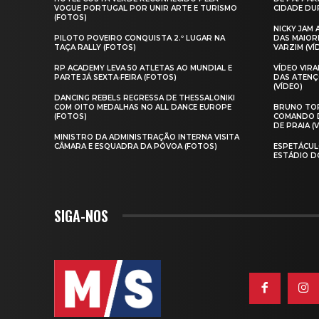
VOGUE PORTUGAL POR UNIR ARTE E TURISMO
CIDADE DUR
(FOTOS)
NICKY JAM
PILOTO POVEIRO CONQUISTA 2.º LUGAR NA
DAS MAIOR
TAÇA RALLY (FOTOS)
VARZIM (VÍ
RP ACADEMY LEVA 50 ATLETAS AO MUNDIAL E
VÍDEO VIR
PARTE JÁ SEXTA‑FEIRA (FOTOS)
DAS ATENÇ
(VÍDEO)
DANCING REBELS REGRESSA DE THESSALONIKI
COM OITO MEDALHAS NO ALL DANCE EUROPE
BRUNO TOR
(FOTOS)
COMANDO D
DE PRAIA (
MINISTRO DA ADMINISTRAÇÃO INTERNA VISITA
CÂMARA E ESQUADRA DA PÓVOA (FOTOS)
ESPETÁCUL
ESTÁDIO D
SIGA-NOS