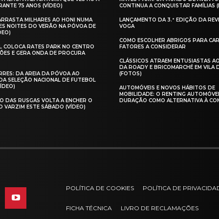
ANTE 75 ANOS (VÍDEO)
CONTINUA A CONQUISTAR FAMÍLIAS 
 ARRASTA MILHARES AO HONI NUMA
LANÇAMENTO DA 3.ª EDIÇÃO DA REV
ES NOITES DO VERÃO NA PÓVOA DE
VOGA
DEO)
COMO ESCOLHER ABRIGOS PARA CAR
AL COLOCA RATES PARK NO CENTRO
FATORES A CONSIDERAR
ÕES E GERA ONDA DE PROCURA
CLÁSSICOS ATRAEM ENTUSIASTAS A
DA ROADY E BRICOMARCHÉ EM VILA
RES: DA AREIA DA PÓVOA AO
(FOTOS)
A SELEÇÃO NACIONAL DE FUTEBOL
VÍDEO)
AUTOMÓVEIS E NOVOS HÁBITOS DE
MOBILIDADE: O RENTING AUTOMÓVE
O DAS RUSGAS VOLTA A ENCHER O
DURAÇÃO COMO ALTERNATIVA À CO
O VARZIM ESTE SÁBADO (VÍDEO)
POLÍTICA DE COOKIES
POLÍTICA DE PRIVACIDA
FICHA TÉCNICA
LIVRO DE RECLAMAÇÕES