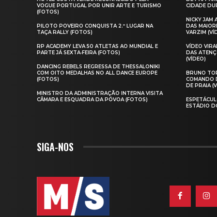
VOGUE PORTUGAL POR UNIR ARTE E TURISMO
CIDADE DUR
(FOTOS)
NICKY JAM
PILOTO POVEIRO CONQUISTA 2.º LUGAR NA
DAS MAIOR
TAÇA RALLY (FOTOS)
VARZIM (VÍ
RP ACADEMY LEVA 50 ATLETAS AO MUNDIAL E
VÍDEO VIR
PARTE JÁ SEXTA‑FEIRA (FOTOS)
DAS ATENÇ
(VÍDEO)
DANCING REBELS REGRESSA DE THESSALONIKI
COM OITO MEDALHAS NO ALL DANCE EUROPE
BRUNO TOR
(FOTOS)
COMANDO D
DE PRAIA (
MINISTRO DA ADMINISTRAÇÃO INTERNA VISITA
CÂMARA E ESQUADRA DA PÓVOA (FOTOS)
ESPETÁCUL
ESTÁDIO D
SIGA-NOS