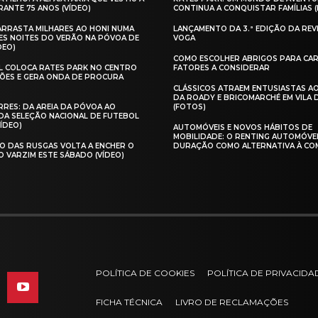
ANTE 75 ANOS (VÍDEO)
CONTINUA A CONQUISTAR FAMÍLIAS 
 ARRASTA MILHARES AO HONI NUMA
LANÇAMENTO DA 3.ª EDIÇÃO DA REV
ES NOITES DO VERÃO NA PÓVOA DE
VOGA
DEO)
COMO ESCOLHER ABRIGOS PARA CAR
AL COLOCA RATES PARK NO CENTRO
FATORES A CONSIDERAR
ÕES E GERA ONDA DE PROCURA
CLÁSSICOS ATRAEM ENTUSIASTAS A
DA ROADY E BRICOMARCHÉ EM VILA
RES: DA AREIA DA PÓVOA AO
(FOTOS)
A SELEÇÃO NACIONAL DE FUTEBOL
VÍDEO)
AUTOMÓVEIS E NOVOS HÁBITOS DE
MOBILIDADE: O RENTING AUTOMÓVE
O DAS RUSGAS VOLTA A ENCHER O
DURAÇÃO COMO ALTERNATIVA À CO
O VARZIM ESTE SÁBADO (VÍDEO)
POLÍTICA DE COOKIES
POLÍTICA DE PRIVACIDA
FICHA TÉCNICA
LIVRO DE RECLAMAÇÕES