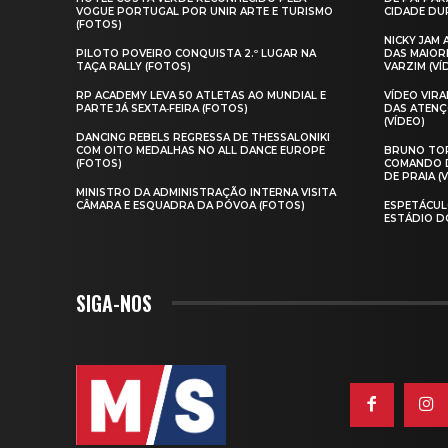
VOGUE PORTUGAL POR UNIR ARTE E TURISMO
CIDADE DUR
(FOTOS)
NICKY JAM
PILOTO POVEIRO CONQUISTA 2.º LUGAR NA
DAS MAIOR
TAÇA RALLY (FOTOS)
VARZIM (VÍ
RP ACADEMY LEVA 50 ATLETAS AO MUNDIAL E
VÍDEO VIR
PARTE JÁ SEXTA‑FEIRA (FOTOS)
DAS ATENÇ
(VÍDEO)
DANCING REBELS REGRESSA DE THESSALONIKI
COM OITO MEDALHAS NO ALL DANCE EUROPE
BRUNO TOR
(FOTOS)
COMANDO D
DE PRAIA (
MINISTRO DA ADMINISTRAÇÃO INTERNA VISITA
CÂMARA E ESQUADRA DA PÓVOA (FOTOS)
ESPETÁCUL
ESTÁDIO D
SIGA-NOS