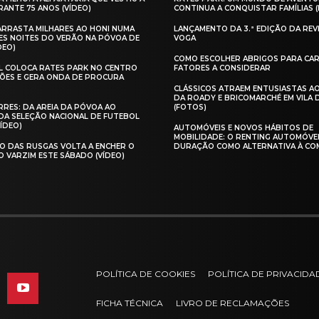
ANTE 75 ANOS (VÍDEO)
CONTINUA A CONQUISTAR FAMÍLIAS 
 ARRASTA MILHARES AO HONI NUMA
LANÇAMENTO DA 3.ª EDIÇÃO DA REV
ES NOITES DO VERÃO NA PÓVOA DE
VOGA
DEO)
COMO ESCOLHER ABRIGOS PARA CAR
AL COLOCA RATES PARK NO CENTRO
FATORES A CONSIDERAR
ÕES E GERA ONDA DE PROCURA
CLÁSSICOS ATRAEM ENTUSIASTAS A
DA ROADY E BRICOMARCHÉ EM VILA
RES: DA AREIA DA PÓVOA AO
(FOTOS)
A SELEÇÃO NACIONAL DE FUTEBOL
VÍDEO)
AUTOMÓVEIS E NOVOS HÁBITOS DE
MOBILIDADE: O RENTING AUTOMÓVE
O DAS RUSGAS VOLTA A ENCHER O
DURAÇÃO COMO ALTERNATIVA À CO
O VARZIM ESTE SÁBADO (VÍDEO)
POLÍTICA DE COOKIES
POLÍTICA DE PRIVACIDA
FICHA TÉCNICA
LIVRO DE RECLAMAÇÕES