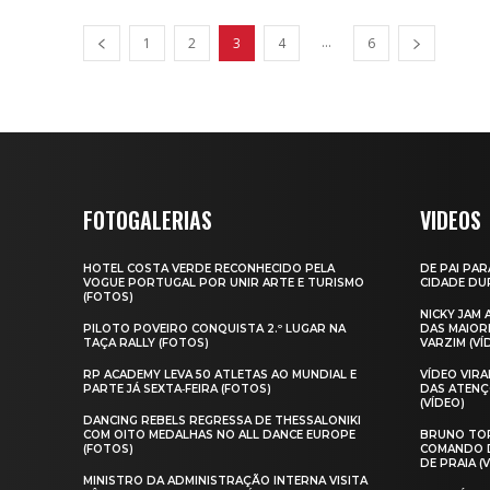
...
1
2
3
4
6
FOTOGALERIAS
VIDEOS
HOTEL COSTA VERDE RECONHECIDO PELA
DE PAI PAR
VOGUE PORTUGAL POR UNIR ARTE E TURISMO
CIDADE DUR
(FOTOS)
NICKY JAM
PILOTO POVEIRO CONQUISTA 2.º LUGAR NA
DAS MAIOR
TAÇA RALLY (FOTOS)
VARZIM (VÍ
RP ACADEMY LEVA 50 ATLETAS AO MUNDIAL E
VÍDEO VIR
PARTE JÁ SEXTA‑FEIRA (FOTOS)
DAS ATENÇ
(VÍDEO)
DANCING REBELS REGRESSA DE THESSALONIKI
COM OITO MEDALHAS NO ALL DANCE EUROPE
BRUNO TOR
(FOTOS)
COMANDO D
DE PRAIA (
MINISTRO DA ADMINISTRAÇÃO INTERNA VISITA