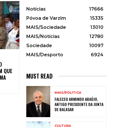
Notícias
17666
Póvoa de Varzim
15335
MAIS/Sociedade
13010
MAIS/Notícias
12780
Sociedade
10097
MAIS/Desporto
6924
O
EM QUE
MUST READ
UMA
MAIS/POLÍTICA
FALECEU ARMINDO ARAÚJO,
ANTIGO PRESIDENTE DA JUNTA
DE BALASAR
CULTURA