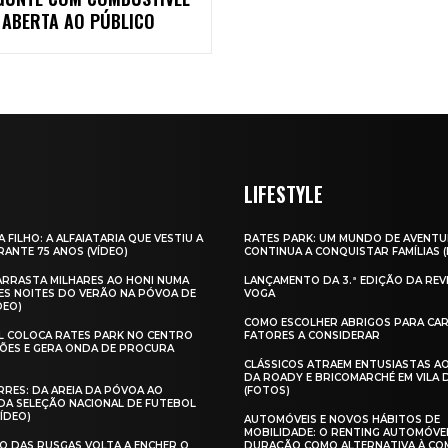
 ABERTA AO PÚBLICO
LIFESTYLE
A FILHO: A ALFAIATARIA QUE VESTIU A
RATES PARK: UM MUNDO DE AVENTU
ANTE 75 ANOS (VÍDEO)
CONTINUA A CONQUISTAR FAMÍLIAS 
 ARRASTA MILHARES AO HONI NUMA
LANÇAMENTO DA 3.ª EDIÇÃO DA REV
ES NOITES DO VERÃO NA PÓVOA DE
VOGA
DEO)
COMO ESCOLHER ABRIGOS PARA CAR
AL COLOCA RATES PARK NO CENTRO
FATORES A CONSIDERAR
ÕES E GERA ONDA DE PROCURA
CLÁSSICOS ATRAEM ENTUSIASTAS A
DA ROADY E BRICOMARCHÉ EM VILA
RES: DA AREIA DA PÓVOA AO
(FOTOS)
A SELEÇÃO NACIONAL DE FUTEBOL
VÍDEO)
AUTOMÓVEIS E NOVOS HÁBITOS DE
MOBILIDADE: O RENTING AUTOMÓVE
O DAS RUSGAS VOLTA A ENCHER O
DURAÇÃO COMO ALTERNATIVA À CO