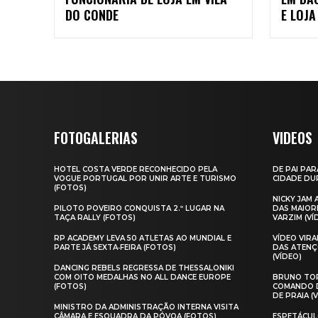
DO CONDE
E LOJA
FOTOGALERIAS
VIDEOS
HOTEL COSTA VERDE RECONHECIDO PELA
DE PAI PAR
VOGUE PORTUGAL POR UNIR ARTE E TURISMO
CIDADE DUR
(FOTOS)
NICKY JAM
PILOTO POVEIRO CONQUISTA 2.º LUGAR NA
DAS MAIOR
TAÇA RALLY (FOTOS)
VARZIM (VÍ
RP ACADEMY LEVA 50 ATLETAS AO MUNDIAL E
VÍDEO VIR
PARTE JÁ SEXTA‑FEIRA (FOTOS)
DAS ATENÇ
(VÍDEO)
DANCING REBELS REGRESSA DE THESSALONIKI
COM OITO MEDALHAS NO ALL DANCE EUROPE
BRUNO TOR
(FOTOS)
COMANDO D
DE PRAIA (
MINISTRO DA ADMINISTRAÇÃO INTERNA VISITA
CÂMARA E ESQUADRA DA PÓVOA (FOTOS)
ESPETÁCUL