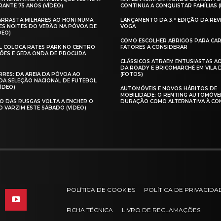
ANTE 75 ANOS (VÍDEO)
CONTINUA A CONQUISTAR FAMÍLIAS 
 ARRASTA MILHARES AO HONI NUMA
LANÇAMENTO DA 3.ª EDIÇÃO DA REV
ES NOITES DO VERÃO NA PÓVOA DE
VOGA
DEO)
COMO ESCOLHER ABRIGOS PARA CAR
AL COLOCA RATES PARK NO CENTRO
FATORES A CONSIDERAR
ÕES E GERA ONDA DE PROCURA
CLÁSSICOS ATRAEM ENTUSIASTAS A
DA ROADY E BRICOMARCHÉ EM VILA
RES: DA AREIA DA PÓVOA AO
(FOTOS)
A SELEÇÃO NACIONAL DE FUTEBOL
VÍDEO)
AUTOMÓVEIS E NOVOS HÁBITOS DE
MOBILIDADE: O RENTING AUTOMÓVE
O DAS RUSGAS VOLTA A ENCHER O
DURAÇÃO COMO ALTERNATIVA À CO
O VARZIM ESTE SÁBADO (VÍDEO)
POLÍTICA DE COOKIES
POLÍTICA DE PRIVACIDA
FICHA TÉCNICA
LIVRO DE RECLAMAÇÕES