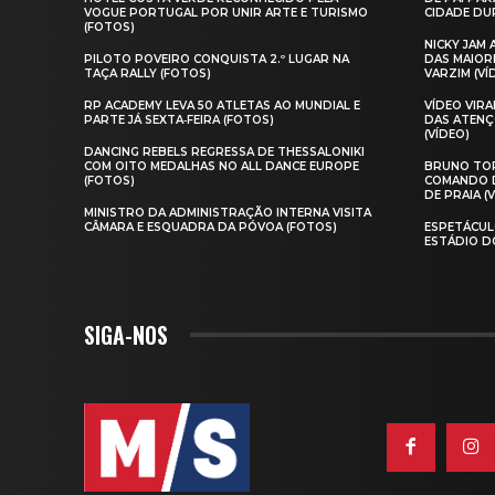
VOGUE PORTUGAL POR UNIR ARTE E TURISMO
CIDADE DUR
(FOTOS)
NICKY JAM
PILOTO POVEIRO CONQUISTA 2.º LUGAR NA
DAS MAIOR
TAÇA RALLY (FOTOS)
VARZIM (VÍ
RP ACADEMY LEVA 50 ATLETAS AO MUNDIAL E
VÍDEO VIR
PARTE JÁ SEXTA‑FEIRA (FOTOS)
DAS ATENÇ
(VÍDEO)
DANCING REBELS REGRESSA DE THESSALONIKI
COM OITO MEDALHAS NO ALL DANCE EUROPE
BRUNO TOR
(FOTOS)
COMANDO D
DE PRAIA (
MINISTRO DA ADMINISTRAÇÃO INTERNA VISITA
CÂMARA E ESQUADRA DA PÓVOA (FOTOS)
ESPETÁCUL
ESTÁDIO D
SIGA-NOS