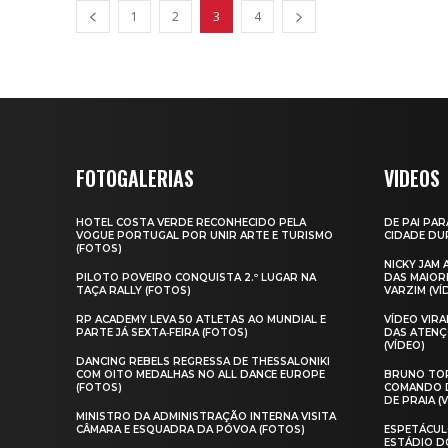
1
2
3
4
FOTOGALERIAS
VIDEOS
HOTEL COSTA VERDE RECONHECIDO PELA
DE PAI PAR
VOGUE PORTUGAL POR UNIR ARTE E TURISMO
CIDADE DUR
(FOTOS)
NICKY JAM
PILOTO POVEIRO CONQUISTA 2.º LUGAR NA
DAS MAIOR
TAÇA RALLY (FOTOS)
VARZIM (VÍ
RP ACADEMY LEVA 50 ATLETAS AO MUNDIAL E
VÍDEO VIR
PARTE JÁ SEXTA‑FEIRA (FOTOS)
DAS ATENÇ
(VÍDEO)
DANCING REBELS REGRESSA DE THESSALONIKI
COM OITO MEDALHAS NO ALL DANCE EUROPE
BRUNO TOR
(FOTOS)
COMANDO D
DE PRAIA (
MINISTRO DA ADMINISTRAÇÃO INTERNA VISITA
CÂMARA E ESQUADRA DA PÓVOA (FOTOS)
ESPETÁCUL
ESTÁDIO D