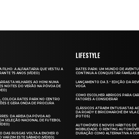
LIFESTYLE
A FILHO: A ALFAIATARIA QUE VESTIU A
RATES PARK: UM MUNDO DE AVENTU
ANTE 75 ANOS (VÍDEO)
CONTINUA A CONQUISTAR FAMÍLIAS 
 ARRASTA MILHARES AO HONI NUMA
LANÇAMENTO DA 3.ª EDIÇÃO DA REV
ES NOITES DO VERÃO NA PÓVOA DE
VOGA
DEO)
COMO ESCOLHER ABRIGOS PARA CAR
AL COLOCA RATES PARK NO CENTRO
FATORES A CONSIDERAR
ÕES E GERA ONDA DE PROCURA
CLÁSSICOS ATRAEM ENTUSIASTAS A
DA ROADY E BRICOMARCHÉ EM VILA
RES: DA AREIA DA PÓVOA AO
(FOTOS)
A SELEÇÃO NACIONAL DE FUTEBOL
VÍDEO)
AUTOMÓVEIS E NOVOS HÁBITOS DE
MOBILIDADE: O RENTING AUTOMÓVE
O DAS RUSGAS VOLTA A ENCHER O
DURAÇÃO COMO ALTERNATIVA À CO
O VARZIM ESTE SÁBADO (VÍDEO)