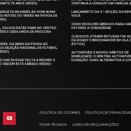
ANTE 75 ANOS (VÍDEO)
CONTINUA A CONQUISTAR FAMÍLIAS 
 ARRASTA MILHARES AO HONI NUMA
LANÇAMENTO DA 3.ª EDIÇÃO DA REV
ES NOITES DO VERÃO NA PÓVOA DE
VOGA
DEO)
COMO ESCOLHER ABRIGOS PARA CAR
AL COLOCA RATES PARK NO CENTRO
FATORES A CONSIDERAR
ÕES E GERA ONDA DE PROCURA
CLÁSSICOS ATRAEM ENTUSIASTAS A
DA ROADY E BRICOMARCHÉ EM VILA
RES: DA AREIA DA PÓVOA AO
(FOTOS)
A SELEÇÃO NACIONAL DE FUTEBOL
VÍDEO)
AUTOMÓVEIS E NOVOS HÁBITOS DE
MOBILIDADE: O RENTING AUTOMÓVE
O DAS RUSGAS VOLTA A ENCHER O
DURAÇÃO COMO ALTERNATIVA À CO
O VARZIM ESTE SÁBADO (VÍDEO)
POLÍTICA DE COOKIES
POLÍTICA DE PRIVACIDA
FICHA TÉCNICA
LIVRO DE RECLAMAÇÕES