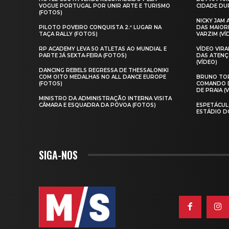
VOGUE PORTUGAL POR UNIR ARTE E TURISMO
CIDADE DUR
(FOTOS)
NICKY JAM
PILOTO POVEIRO CONQUISTA 2.º LUGAR NA
DAS MAIOR
TAÇA RALLY (FOTOS)
VARZIM (VÍ
RP ACADEMY LEVA 50 ATLETAS AO MUNDIAL E
VÍDEO VIR
PARTE JÁ SEXTA‑FEIRA (FOTOS)
DAS ATENÇ
(VÍDEO)
DANCING REBELS REGRESSA DE THESSALONIKI
COM OITO MEDALHAS NO ALL DANCE EUROPE
BRUNO TOR
(FOTOS)
COMANDO D
DE PRAIA (
MINISTRO DA ADMINISTRAÇÃO INTERNA VISITA
CÂMARA E ESQUADRA DA PÓVOA (FOTOS)
ESPETÁCUL
ESTÁDIO D
SIGA-NOS