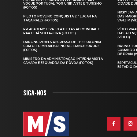
VOGUE PORTUGAL POR UNIR ARTE E TURISMO
CIDADE DUR
(FOTOS)
NICKY JAM
PILOTO POVEIRO CONQUISTA 2.º LUGAR NA
DAS MAIOR
TAÇA RALLY (FOTOS)
VARZIM (VÍ
RP ACADEMY LEVA 50 ATLETAS AO MUNDIAL E
VÍDEO VIR
PARTE JÁ SEXTA‑FEIRA (FOTOS)
DAS ATENÇ
(VÍDEO)
DANCING REBELS REGRESSA DE THESSALONIKI
COM OITO MEDALHAS NO ALL DANCE EUROPE
BRUNO TOR
(FOTOS)
COMANDO D
DE PRAIA (
MINISTRO DA ADMINISTRAÇÃO INTERNA VISITA
CÂMARA E ESQUADRA DA PÓVOA (FOTOS)
ESPETÁCUL
ESTÁDIO D
SIGA-NOS