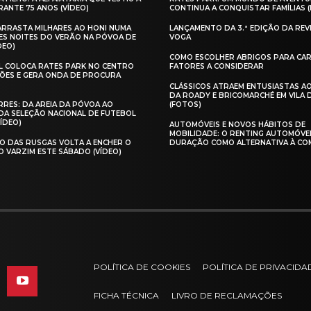
ANTE 75 ANOS (VÍDEO)
CONTINUA A CONQUISTAR FAMÍLIAS 
 ARRASTA MILHARES AO HONI NUMA
LANÇAMENTO DA 3.ª EDIÇÃO DA REV
ES NOITES DO VERÃO NA PÓVOA DE
VOGA
DEO)
COMO ESCOLHER ABRIGOS PARA CAR
AL COLOCA RATES PARK NO CENTRO
FATORES A CONSIDERAR
ÕES E GERA ONDA DE PROCURA
CLÁSSICOS ATRAEM ENTUSIASTAS A
DA ROADY E BRICOMARCHÉ EM VILA
RES: DA AREIA DA PÓVOA AO
(FOTOS)
A SELEÇÃO NACIONAL DE FUTEBOL
VÍDEO)
AUTOMÓVEIS E NOVOS HÁBITOS DE
MOBILIDADE: O RENTING AUTOMÓVE
O DAS RUSGAS VOLTA A ENCHER O
DURAÇÃO COMO ALTERNATIVA À CO
O VARZIM ESTE SÁBADO (VÍDEO)
POLÍTICA DE COOKIES
POLÍTICA DE PRIVACIDA
FICHA TÉCNICA
LIVRO DE RECLAMAÇÕES