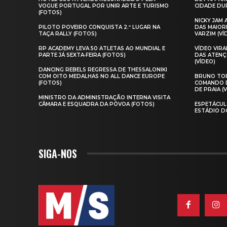
VOGUE PORTUGAL POR UNIR ARTE E TURISMO
CIDADE DUR
(FOTOS)
NICKY JAM
PILOTO POVEIRO CONQUISTA 2.º LUGAR NA
DAS MAIOR
TAÇA RALLY (FOTOS)
VARZIM (VÍ
RP ACADEMY LEVA 50 ATLETAS AO MUNDIAL E
VÍDEO VIR
PARTE JÁ SEXTA‑FEIRA (FOTOS)
DAS ATENÇ
(VÍDEO)
DANCING REBELS REGRESSA DE THESSALONIKI
COM OITO MEDALHAS NO ALL DANCE EUROPE
BRUNO TOR
(FOTOS)
COMANDO D
DE PRAIA (
MINISTRO DA ADMINISTRAÇÃO INTERNA VISITA
CÂMARA E ESQUADRA DA PÓVOA (FOTOS)
ESPETÁCUL
ESTÁDIO D
SIGA-NOS