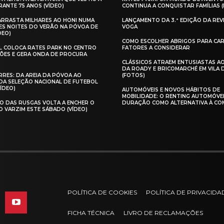
ANTE 75 ANOS (VÍDEO)
CONTINUA A CONQUISTAR FAMÍLIAS 
 ARRASTA MILHARES AO HONI NUMA
LANÇAMENTO DA 3.ª EDIÇÃO DA REV
ES NOITES DO VERÃO NA PÓVOA DE
VOGA
DEO)
COMO ESCOLHER ABRIGOS PARA CAR
AL COLOCA RATES PARK NO CENTRO
FATORES A CONSIDERAR
ÕES E GERA ONDA DE PROCURA
CLÁSSICOS ATRAEM ENTUSIASTAS A
DA ROADY E BRICOMARCHÉ EM VILA
RES: DA AREIA DA PÓVOA AO
(FOTOS)
A SELEÇÃO NACIONAL DE FUTEBOL
VÍDEO)
AUTOMÓVEIS E NOVOS HÁBITOS DE
MOBILIDADE: O RENTING AUTOMÓVE
O DAS RUSGAS VOLTA A ENCHER O
DURAÇÃO COMO ALTERNATIVA À CO
O VARZIM ESTE SÁBADO (VÍDEO)
POLÍTICA DE COOKIES
POLÍTICA DE PRIVACIDA
FICHA TÉCNICA
LIVRO DE RECLAMAÇÕES