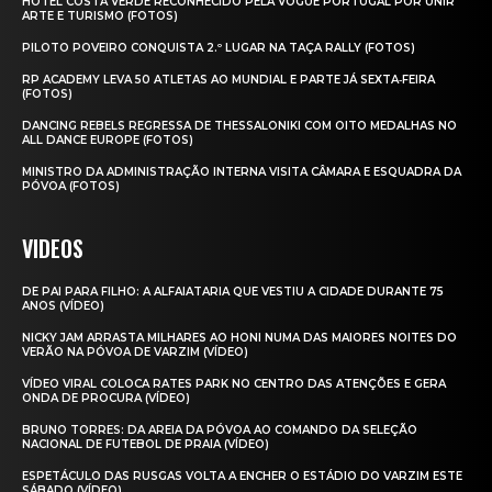
HOTEL COSTA VERDE RECONHECIDO PELA VOGUE PORTUGAL POR UNIR
ARTE E TURISMO (FOTOS)
PILOTO POVEIRO CONQUISTA 2.º LUGAR NA TAÇA RALLY (FOTOS)
RP ACADEMY LEVA 50 ATLETAS AO MUNDIAL E PARTE JÁ SEXTA‑FEIRA
(FOTOS)
DANCING REBELS REGRESSA DE THESSALONIKI COM OITO MEDALHAS NO
ALL DANCE EUROPE (FOTOS)
MINISTRO DA ADMINISTRAÇÃO INTERNA VISITA CÂMARA E ESQUADRA DA
PÓVOA (FOTOS)
VIDEOS
DE PAI PARA FILHO: A ALFAIATARIA QUE VESTIU A CIDADE DURANTE 75
ANOS (VÍDEO)
NICKY JAM ARRASTA MILHARES AO HONI NUMA DAS MAIORES NOITES DO
VERÃO NA PÓVOA DE VARZIM (VÍDEO)
VÍDEO VIRAL COLOCA RATES PARK NO CENTRO DAS ATENÇÕES E GERA
ONDA DE PROCURA (VÍDEO)
BRUNO TORRES: DA AREIA DA PÓVOA AO COMANDO DA SELEÇÃO
NACIONAL DE FUTEBOL DE PRAIA (VÍDEO)
ESPETÁCULO DAS RUSGAS VOLTA A ENCHER O ESTÁDIO DO VARZIM ESTE
SÁBADO (VÍDEO)