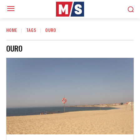
HOME
TAGS
OURO
OURO