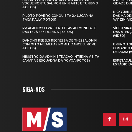
VOGUE PORTUGAL POR UNIR ARTE E TURISMO
CIDADE DUR
(FOTOS)
NICKY JAM
PILOTO POVEIRO CONQUISTA 2.º LUGAR NA
DAS MAIOR
TAÇA RALLY (FOTOS)
VARZIM (VÍ
RP ACADEMY LEVA 50 ATLETAS AO MUNDIAL E
VÍDEO VIR
PARTE JÁ SEXTA‑FEIRA (FOTOS)
DAS ATENÇ
(VÍDEO)
DANCING REBELS REGRESSA DE THESSALONIKI
COM OITO MEDALHAS NO ALL DANCE EUROPE
BRUNO TOR
(FOTOS)
COMANDO D
DE PRAIA (
MINISTRO DA ADMINISTRAÇÃO INTERNA VISITA
CÂMARA E ESQUADRA DA PÓVOA (FOTOS)
ESPETÁCUL
ESTÁDIO D
SIGA-NOS