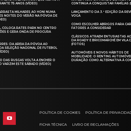
ANTE 75 ANOS (VÍDEO)
CONTINUA A CONQUISTAR FAMÍLIAS 
 ARRASTA MILHARES AO HONI NUMA
LANÇAMENTO DA 3.ª EDIÇÃO DA REV
ES NOITES DO VERÃO NA PÓVOA DE
VOGA
DEO)
COMO ESCOLHER ABRIGOS PARA CAR
AL COLOCA RATES PARK NO CENTRO
FATORES A CONSIDERAR
ÕES E GERA ONDA DE PROCURA
CLÁSSICOS ATRAEM ENTUSIASTAS A
DA ROADY E BRICOMARCHÉ EM VILA
RES: DA AREIA DA PÓVOA AO
(FOTOS)
A SELEÇÃO NACIONAL DE FUTEBOL
VÍDEO)
AUTOMÓVEIS E NOVOS HÁBITOS DE
MOBILIDADE: O RENTING AUTOMÓVE
O DAS RUSGAS VOLTA A ENCHER O
DURAÇÃO COMO ALTERNATIVA À CO
O VARZIM ESTE SÁBADO (VÍDEO)
POLÍTICA DE COOKIES
POLÍTICA DE PRIVACIDA
FICHA TÉCNICA
LIVRO DE RECLAMAÇÕES