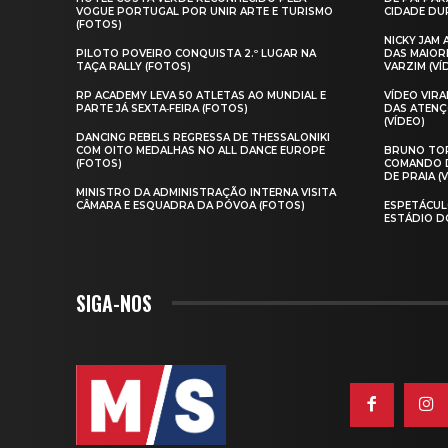
VOGUE PORTUGAL POR UNIR ARTE E TURISMO
CIDADE DUR
(FOTOS)
NICKY JAM
PILOTO POVEIRO CONQUISTA 2.º LUGAR NA
DAS MAIOR
TAÇA RALLY (FOTOS)
VARZIM (VÍ
RP ACADEMY LEVA 50 ATLETAS AO MUNDIAL E
VÍDEO VIR
PARTE JÁ SEXTA‑FEIRA (FOTOS)
DAS ATENÇ
(VÍDEO)
DANCING REBELS REGRESSA DE THESSALONIKI
COM OITO MEDALHAS NO ALL DANCE EUROPE
BRUNO TOR
(FOTOS)
COMANDO D
DE PRAIA (
MINISTRO DA ADMINISTRAÇÃO INTERNA VISITA
CÂMARA E ESQUADRA DA PÓVOA (FOTOS)
ESPETÁCUL
ESTÁDIO D
SIGA-NOS