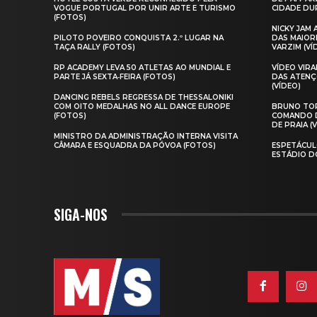
VOGUE PORTUGAL POR UNIR ARTE E TURISMO
CIDADE DUR
(FOTOS)
NICKY JAM
PILOTO POVEIRO CONQUISTA 2.º LUGAR NA
DAS MAIOR
TAÇA RALLY (FOTOS)
VARZIM (VÍ
RP ACADEMY LEVA 50 ATLETAS AO MUNDIAL E
VÍDEO VIR
PARTE JÁ SEXTA‑FEIRA (FOTOS)
DAS ATENÇ
(VÍDEO)
DANCING REBELS REGRESSA DE THESSALONIKI
COM OITO MEDALHAS NO ALL DANCE EUROPE
BRUNO TOR
(FOTOS)
COMANDO D
DE PRAIA (
MINISTRO DA ADMINISTRAÇÃO INTERNA VISITA
CÂMARA E ESQUADRA DA PÓVOA (FOTOS)
ESPETÁCUL
ESTÁDIO D
SIGA-NOS