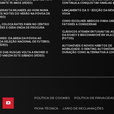
ANTE 75 ANOS (VÍDEO)
CONTINUA A CONQUISTAR FAMÍLIAS 
 ARRASTA MILHARES AO HONI NUMA
LANÇAMENTO DA 3.ª EDIÇÃO DA REV
ES NOITES DO VERÃO NA PÓVOA DE
VOGA
DEO)
COMO ESCOLHER ABRIGOS PARA CAR
AL COLOCA RATES PARK NO CENTRO
FATORES A CONSIDERAR
ÕES E GERA ONDA DE PROCURA
CLÁSSICOS ATRAEM ENTUSIASTAS A
DA ROADY E BRICOMARCHÉ EM VILA
RES: DA AREIA DA PÓVOA AO
(FOTOS)
A SELEÇÃO NACIONAL DE FUTEBOL
VÍDEO)
AUTOMÓVEIS E NOVOS HÁBITOS DE
MOBILIDADE: O RENTING AUTOMÓVE
O DAS RUSGAS VOLTA A ENCHER O
DURAÇÃO COMO ALTERNATIVA À CO
O VARZIM ESTE SÁBADO (VÍDEO)
POLÍTICA DE COOKIES
POLÍTICA DE PRIVACIDA
FICHA TÉCNICA
LIVRO DE RECLAMAÇÕES