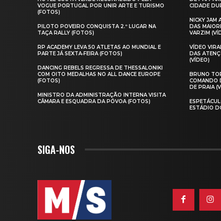
VOGUE PORTUGAL POR UNIR ARTE E TURISMO
CIDADE DUR
(FOTOS)
NICKY JAM
PILOTO POVEIRO CONQUISTA 2.º LUGAR NA
DAS MAIOR
TAÇA RALLY (FOTOS)
VARZIM (VÍ
RP ACADEMY LEVA 50 ATLETAS AO MUNDIAL E
VÍDEO VIR
PARTE JÁ SEXTA‑FEIRA (FOTOS)
DAS ATENÇ
(VÍDEO)
DANCING REBELS REGRESSA DE THESSALONIKI
COM OITO MEDALHAS NO ALL DANCE EUROPE
BRUNO TOR
(FOTOS)
COMANDO D
DE PRAIA (
MINISTRO DA ADMINISTRAÇÃO INTERNA VISITA
CÂMARA E ESQUADRA DA PÓVOA (FOTOS)
ESPETÁCUL
ESTÁDIO D
SIGA-NOS