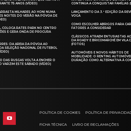
ANTE 75 ANOS (VÍDEO)
CONTINUA A CONQUISTAR FAMÍLIAS 
 ARRASTA MILHARES AO HONI NUMA
LANÇAMENTO DA 3.ª EDIÇÃO DA REV
ES NOITES DO VERÃO NA PÓVOA DE
VOGA
DEO)
COMO ESCOLHER ABRIGOS PARA CAR
AL COLOCA RATES PARK NO CENTRO
FATORES A CONSIDERAR
ÕES E GERA ONDA DE PROCURA
CLÁSSICOS ATRAEM ENTUSIASTAS A
DA ROADY E BRICOMARCHÉ EM VILA
RES: DA AREIA DA PÓVOA AO
(FOTOS)
A SELEÇÃO NACIONAL DE FUTEBOL
VÍDEO)
AUTOMÓVEIS E NOVOS HÁBITOS DE
MOBILIDADE: O RENTING AUTOMÓVE
O DAS RUSGAS VOLTA A ENCHER O
DURAÇÃO COMO ALTERNATIVA À CO
O VARZIM ESTE SÁBADO (VÍDEO)
POLÍTICA DE COOKIES
POLÍTICA DE PRIVACIDA
FICHA TÉCNICA
LIVRO DE RECLAMAÇÕES