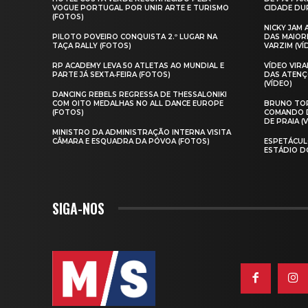
VOGUE PORTUGAL POR UNIR ARTE E TURISMO
CIDADE DUR
(FOTOS)
NICKY JAM
PILOTO POVEIRO CONQUISTA 2.º LUGAR NA
DAS MAIOR
TAÇA RALLY (FOTOS)
VARZIM (VÍ
RP ACADEMY LEVA 50 ATLETAS AO MUNDIAL E
VÍDEO VIR
PARTE JÁ SEXTA‑FEIRA (FOTOS)
DAS ATENÇ
(VÍDEO)
DANCING REBELS REGRESSA DE THESSALONIKI
COM OITO MEDALHAS NO ALL DANCE EUROPE
BRUNO TOR
(FOTOS)
COMANDO D
DE PRAIA (
MINISTRO DA ADMINISTRAÇÃO INTERNA VISITA
CÂMARA E ESQUADRA DA PÓVOA (FOTOS)
ESPETÁCUL
ESTÁDIO D
SIGA-NOS