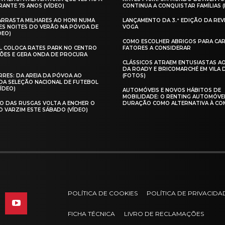
ANTE 75 ANOS (VÍDEO)
CONTINUA A CONQUISTAR FAMÍLIAS 
 ARRASTA MILHARES AO HONI NUMA
LANÇAMENTO DA 3.ª EDIÇÃO DA REV
ES NOITES DO VERÃO NA PÓVOA DE
VOGA
DEO)
COMO ESCOLHER ABRIGOS PARA CAR
AL COLOCA RATES PARK NO CENTRO
FATORES A CONSIDERAR
ÕES E GERA ONDA DE PROCURA
CLÁSSICOS ATRAEM ENTUSIASTAS A
DA ROADY E BRICOMARCHÉ EM VILA
RES: DA AREIA DA PÓVOA AO
(FOTOS)
A SELEÇÃO NACIONAL DE FUTEBOL
VÍDEO)
AUTOMÓVEIS E NOVOS HÁBITOS DE
MOBILIDADE: O RENTING AUTOMÓVE
O DAS RUSGAS VOLTA A ENCHER O
DURAÇÃO COMO ALTERNATIVA À CO
O VARZIM ESTE SÁBADO (VÍDEO)
POLÍTICA DE COOKIES
POLÍTICA DE PRIVACIDA
FICHA TÉCNICA
LIVRO DE RECLAMAÇÕES