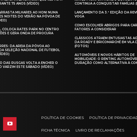
ANTE 75 ANOS (VÍDEO)
CONTINUA A CONQUISTAR FAMÍLIAS 
 ARRASTA MILHARES AO HONI NUMA
LANÇAMENTO DA 3.ª EDIÇÃO DA REV
ES NOITES DO VERÃO NA PÓVOA DE
VOGA
DEO)
COMO ESCOLHER ABRIGOS PARA CAR
AL COLOCA RATES PARK NO CENTRO
FATORES A CONSIDERAR
ÕES E GERA ONDA DE PROCURA
CLÁSSICOS ATRAEM ENTUSIASTAS A
DA ROADY E BRICOMARCHÉ EM VILA
RES: DA AREIA DA PÓVOA AO
(FOTOS)
A SELEÇÃO NACIONAL DE FUTEBOL
VÍDEO)
AUTOMÓVEIS E NOVOS HÁBITOS DE
MOBILIDADE: O RENTING AUTOMÓVE
O DAS RUSGAS VOLTA A ENCHER O
DURAÇÃO COMO ALTERNATIVA À CO
O VARZIM ESTE SÁBADO (VÍDEO)
POLÍTICA DE COOKIES
POLÍTICA DE PRIVACIDA
FICHA TÉCNICA
LIVRO DE RECLAMAÇÕES