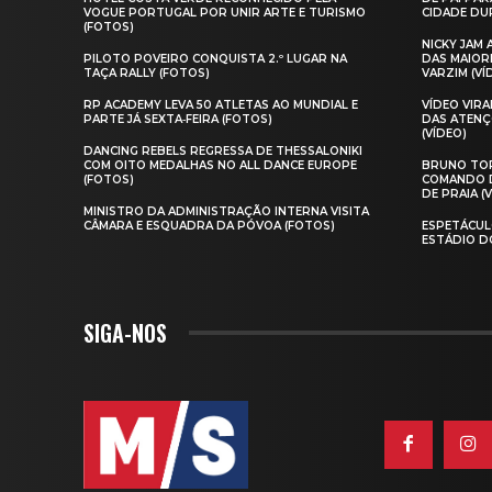
VOGUE PORTUGAL POR UNIR ARTE E TURISMO
CIDADE DUR
(FOTOS)
NICKY JAM
PILOTO POVEIRO CONQUISTA 2.º LUGAR NA
DAS MAIOR
TAÇA RALLY (FOTOS)
VARZIM (VÍ
RP ACADEMY LEVA 50 ATLETAS AO MUNDIAL E
VÍDEO VIR
PARTE JÁ SEXTA‑FEIRA (FOTOS)
DAS ATENÇ
(VÍDEO)
DANCING REBELS REGRESSA DE THESSALONIKI
COM OITO MEDALHAS NO ALL DANCE EUROPE
BRUNO TOR
(FOTOS)
COMANDO D
DE PRAIA (
MINISTRO DA ADMINISTRAÇÃO INTERNA VISITA
CÂMARA E ESQUADRA DA PÓVOA (FOTOS)
ESPETÁCUL
ESTÁDIO D
SIGA-NOS