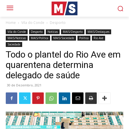
Home
Vila do Conde
Desporto
Vila do Conde
Desporto
Notícias
MAIS/Desporto
MAIS/Destaques
MAIS/Notícias
MAIS/Política
MAIS/Sociedade
Política
Rio Ave
Sociedade
Todo o plantel do Rio Ave em
quarentena determina
delegado de saúde
30 de Dezembro, 2021