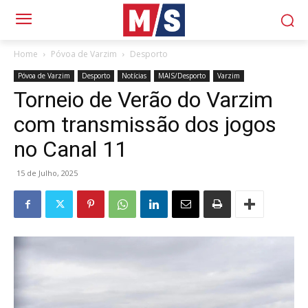
Home
Póvoa de Varzim
Desporto
Póvoa de Varzim
Desporto
Notícias
MAIS/Desporto
Varzim
Torneio de Verão do Varzim
com transmissão dos jogos
no Canal 11
15 de Julho, 2025