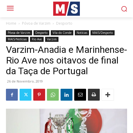
Home
Póvoa de Varzim
Desporto
Póvoa de Varzim
Desporto
Vila do Conde
Notícias
MAIS/Desporto
MAIS/Notícias
Rio Ave
Varzim
Varzim-Anadia e Marinhense-
Rio Ave nos oitavos de final
da Taça de Portugal
26 de Novembro, 2019