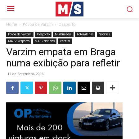
Home
Póvoa de Varzim
Desporto
Póvoa de Varzim
Desporto
Multimédia
Fotogalerias
Notícias
MAIS/Desporto
MAIS/Notícias
Varzim
Varzim empata em Braga
numa exibição para refletir
17 de Setembro, 2016