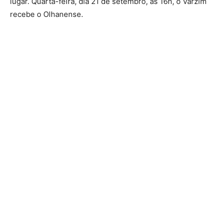
lugar. Quarta-feira, dia 21 de setembro, às 16h, o Varzim
recebe o Olhanense.