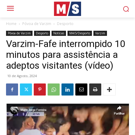
Home
Póvoa de Varzim
Desporto
Póvoa de Varzim
Desporto
Notícias
MAIS/Desporto
Varzim
Varzim-Fafe interrompido 10
minutos para assistência a
adeptos visitantes (vídeo)
10 de Agosto, 2024