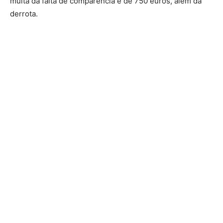
multa da falta de comparência é de 750 euros, além da
derrota.