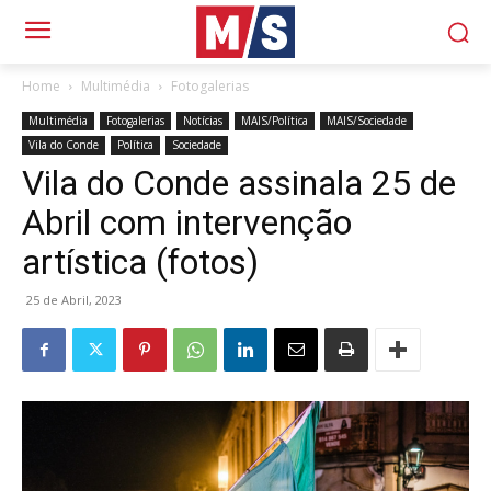
Home
Multimédia
Fotogalerias
Multimédia
Fotogalerias
Notícias
MAIS/Política
MAIS/Sociedade
Vila do Conde
Política
Sociedade
Vila do Conde assinala 25 de
Abril com intervenção
artística (fotos)
25 de Abril, 2023