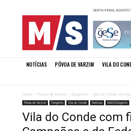
SEXTA-FEIRA, AGOSTO 7
NOTÍCIAS
PÓVOA DE VARZIM
VILA DO CON
Home
Póvoa de Varzim
Desporto
Vila do Conde com fin
Póvoa de Varzim
Desporto
Vila do Conde
Notícias
MAIS/Desporto
Vila do Conde com f