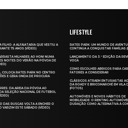
LIFESTYLE
A FILHO: A ALFAIATARIA QUE VESTIU A
RATES PARK: UM MUNDO DE AVENTU
ANTE 75 ANOS (VÍDEO)
CONTINUA A CONQUISTAR FAMÍLIAS 
 ARRASTA MILHARES AO HONI NUMA
LANÇAMENTO DA 3.ª EDIÇÃO DA REV
ES NOITES DO VERÃO NA PÓVOA DE
VOGA
DEO)
COMO ESCOLHER ABRIGOS PARA CAR
AL COLOCA RATES PARK NO CENTRO
FATORES A CONSIDERAR
ÕES E GERA ONDA DE PROCURA
CLÁSSICOS ATRAEM ENTUSIASTAS A
DA ROADY E BRICOMARCHÉ EM VILA
RES: DA AREIA DA PÓVOA AO
(FOTOS)
A SELEÇÃO NACIONAL DE FUTEBOL
VÍDEO)
AUTOMÓVEIS E NOVOS HÁBITOS DE
MOBILIDADE: O RENTING AUTOMÓVE
O DAS RUSGAS VOLTA A ENCHER O
DURAÇÃO COMO ALTERNATIVA À CO
O VARZIM ESTE SÁBADO (VÍDEO)