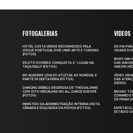
FOTOGALERIAS
VIDEOS
HOTEL COSTA VERDE RECONHECIDO PELA
DE PAI PAR
VOGUE PORTUGAL POR UNIR ARTE E TURISMO
CIDADE DUR
(FOTOS)
NICKY JAM
PILOTO POVEIRO CONQUISTA 2.º LUGAR NA
DAS MAIOR
TAÇA RALLY (FOTOS)
VARZIM (VÍ
RP ACADEMY LEVA 50 ATLETAS AO MUNDIAL E
VÍDEO VIR
PARTE JÁ SEXTA‑FEIRA (FOTOS)
DAS ATENÇ
(VÍDEO)
DANCING REBELS REGRESSA DE THESSALONIKI
COM OITO MEDALHAS NO ALL DANCE EUROPE
BRUNO TOR
(FOTOS)
COMANDO D
DE PRAIA (
MINISTRO DA ADMINISTRAÇÃO INTERNA VISITA
CÂMARA E ESQUADRA DA PÓVOA (FOTOS)
ESPETÁCUL
ESTÁDIO D