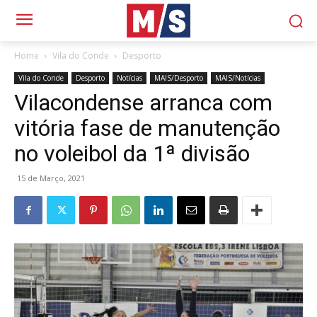
Home
Vila do Conde
Desporto
Vila do Conde
Desporto
Notícias
MAIS/Desporto
MAIS/Notícias
Vilacondense arranca com
vitória fase de manutenção
no voleibol da 1ª divisão
15 de Março, 2021