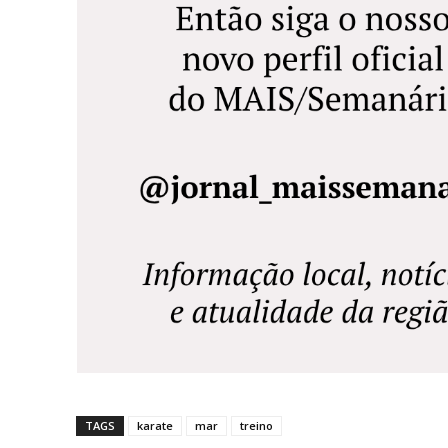
TAGS
karate
mar
treino