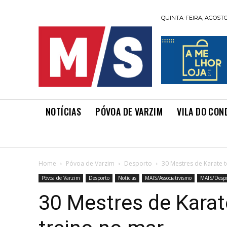
QUINTA-FEIRA, AGOSTO 
NOTÍCIAS
PÓVOA DE VARZIM
VILA DO CON
Home
Póvoa de Varzim
Desporto
30 Mestres de Karate 
Póvoa de Varzim
Desporto
Notícias
MAIS/Associativismo
MAIS/Desp
30 Mestres de Kara