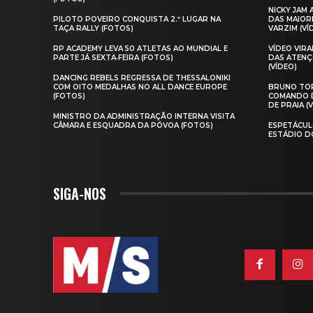
NICKY JAM
PILOTO POVEIRO CONQUISTA 2.º LUGAR NA
DAS MAIOR
TAÇA RALLY (FOTOS)
VARZIM (VÍ
RP ACADEMY LEVA 50 ATLETAS AO MUNDIAL E
VÍDEO VIR
PARTE JÁ SEXTA‑FEIRA (FOTOS)
DAS ATENÇ
(VÍDEO)
DANCING REBELS REGRESSA DE THESSALONIKI
COM OITO MEDALHAS NO ALL DANCE EUROPE
BRUNO TOR
(FOTOS)
COMANDO D
DE PRAIA (
MINISTRO DA ADMINISTRAÇÃO INTERNA VISITA
CÂMARA E ESQUADRA DA PÓVOA (FOTOS)
ESPETÁCUL
ESTÁDIO D
SIGA-NOS