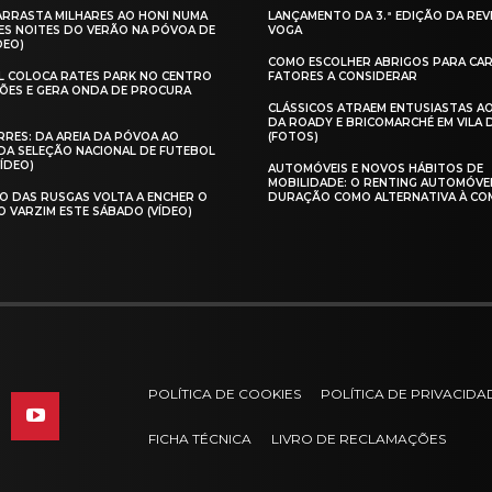
 ARRASTA MILHARES AO HONI NUMA
LANÇAMENTO DA 3.ª EDIÇÃO DA REV
ES NOITES DO VERÃO NA PÓVOA DE
VOGA
DEO)
COMO ESCOLHER ABRIGOS PARA CAR
AL COLOCA RATES PARK NO CENTRO
FATORES A CONSIDERAR
ÕES E GERA ONDA DE PROCURA
CLÁSSICOS ATRAEM ENTUSIASTAS A
DA ROADY E BRICOMARCHÉ EM VILA
RES: DA AREIA DA PÓVOA AO
(FOTOS)
A SELEÇÃO NACIONAL DE FUTEBOL
VÍDEO)
AUTOMÓVEIS E NOVOS HÁBITOS DE
MOBILIDADE: O RENTING AUTOMÓVE
O DAS RUSGAS VOLTA A ENCHER O
DURAÇÃO COMO ALTERNATIVA À CO
O VARZIM ESTE SÁBADO (VÍDEO)
POLÍTICA DE COOKIES
POLÍTICA DE PRIVACIDA
FICHA TÉCNICA
LIVRO DE RECLAMAÇÕES