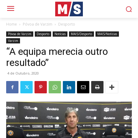
Home
Póvoa de Varzim
Desporto
Póvoa de Varzim
Desporto
Notícias
MAIS/Desporto
MAIS/Notícias
Varzim
“A equipa merecia outro
resultado”
4 de Outubro, 2020