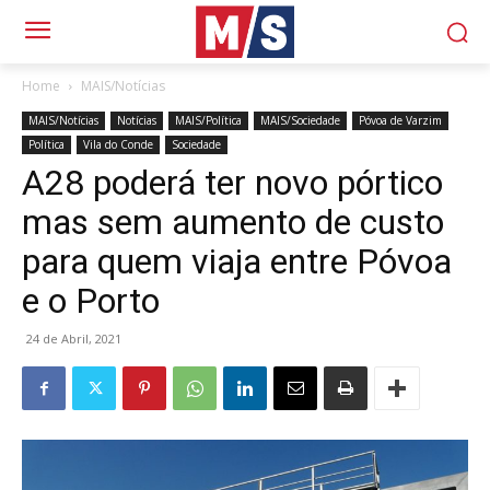
Home
MAIS/Notícias
MAIS/Notícias
Notícias
MAIS/Política
MAIS/Sociedade
Póvoa de Varzim
Política
Vila do Conde
Sociedade
A28 poderá ter novo pórtico
mas sem aumento de custo
para quem viaja entre Póvoa
e o Porto
24 de Abril, 2021