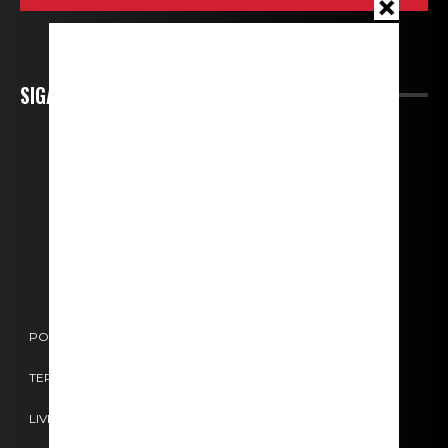
SIGA-NOS
POLÍTICA DE COOKIES
POLÍTICA DE PRIVACIDADE
TERMOS E CONDIÇÕES
CONTACTOS
FICHA TÉCNICA
LIVRO DE RECLAMAÇÕES