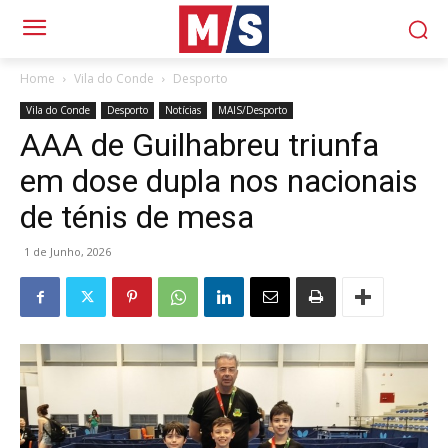
Home
Vila do Conde
Desporto
Vila do Conde
Desporto
Notícias
MAIS/Desporto
AAA de Guilhabreu triunfa
em dose dupla nos nacionais
de ténis de mesa
1 de Junho, 2026