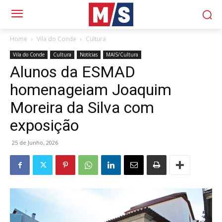
Home
Vila do Conde
Cultura
Vila do Conde
Cultura
Notícias
MAIS/Cultura
Alunos da ESMAD
homenageiam Joaquim
Moreira da Silva com
exposição
25 de Junho, 2026