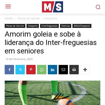
Home
Póvoa de Varzim
Desporto
Póvoa de Varzim
Desporto
Interfreguesias
Notícias
MAIS/Desporto
Amorim goleia e sobe à
liderança do Inter-freguesias
em seniores
13 de Fevereiro, 2025