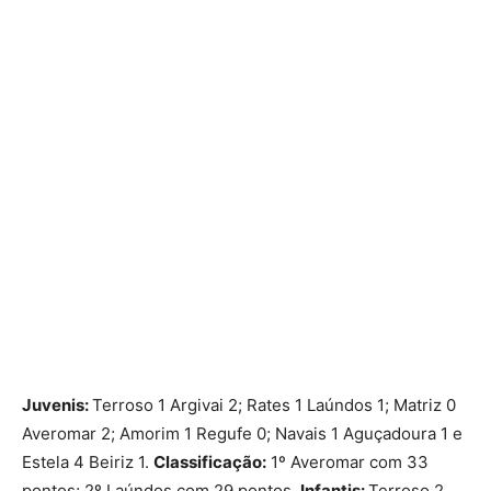
Juvenis:
Terroso 1 Argivai 2; Rates 1 Laúndos 1; Matriz 0
Averomar 2; Amorim 1 Regufe 0; Navais 1 Aguçadoura 1 e
Estela 4 Beiriz 1.
Classificação:
1º Averomar com 33
pontos; 2º Laúndos com 29 pontos.
Infantis:
Terroso 2