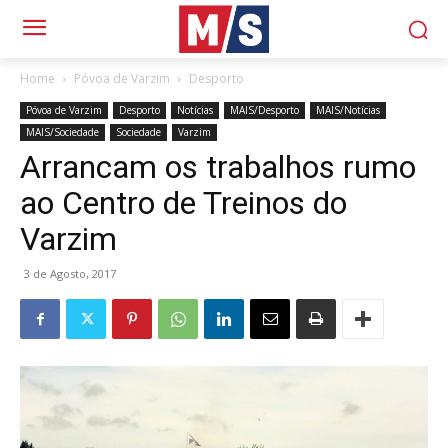
Home
Póvoa de Varzim
Desporto
Póvoa de Varzim
Desporto
Notícias
MAIS/Desporto
MAIS/Notícias
MAIS/Sociedade
Sociedade
Varzim
Arrancam os trabalhos rumo
ao Centro de Treinos do
Varzim
3 de Agosto, 2017