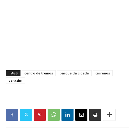
TAGS
centro de treinos
parque da cidade
terrenos
varazim