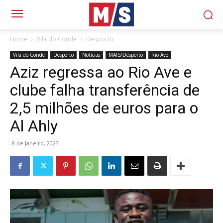
Home
Vila do Conde
Desporto
Vila do Conde
Desporto
Notícias
MAIS/Desporto
Rio Ave
Aziz regressa ao Rio Ave e
clube falha transferência de
2,5 milhões de euros para o
Al Ahly
8 de Janeiro, 2023