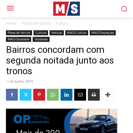
Home
Póvoa de Varzim
Cultura
Póvoa de Varzim
Cultura
Notícias
MAIS/Cultura
MAIS/Destaques
MAIS/Sociedade
Sociedade
Bairros concordam com
segunda noitada junto aos
tronos
1 de Junho, 2016