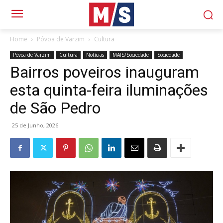
Home
Póvoa de Varzim
Cultura
Póvoa de Varzim
Cultura
Notícias
MAIS/Sociedade
Sociedade
Bairros poveiros inauguram
esta quinta-feira iluminações
de São Pedro
25 de Junho, 2026