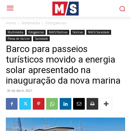
Home
Multimédia
Fotogalerias
Multimédia
Fotogalerias
MAIS/Notícias
Notícias
MAIS/Sociedade
Póvoa de Varzim
Sociedade
Barco para passeios
turísticos movido a energia
solar apresentado na
inauguração da nova marina
30 de Abril, 2021