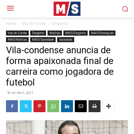
Home
Vila do Conde
Desporto
Vila do Conde
Desporto
Notícias
MAIS/Desporto
MAIS/Destaques
MAIS/Notícias
MAIS/Sociedade
Sociedade
Vila-condense anuncia de
forma apaixonada final de
carreira como jogadora de
futebol
30 de Abril, 2021