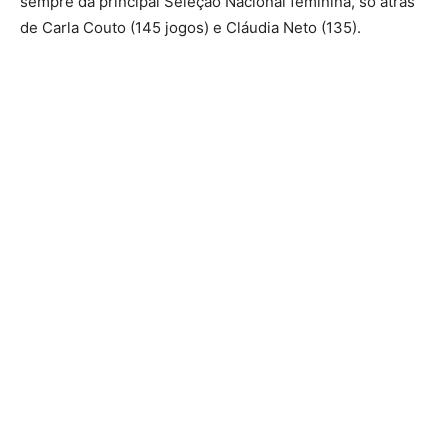
sempre da principal Seleção Nacional feminina, só atrás
de Carla Couto (145 jogos) e Cláudia Neto (135).