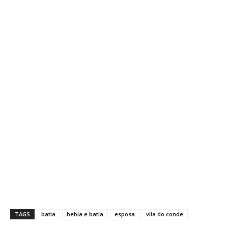
TAGS
batia
bebia e batia
esposa
vila do conde