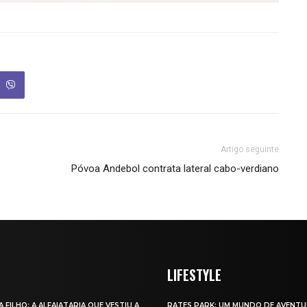
Artigo seguinte
Póvoa Andebol contrata lateral cabo-verdiano
LIFESTYLE
A FILHO: A ALFAIATARIA QUE VESTIU A
RATES PARK: UM MUNDO DE AVENTU