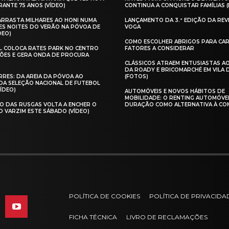
ANTE 75 ANOS (VÍDEO)
CONTINUA A CONQUISTAR FAMÍLIAS 
 ARRASTA MILHARES AO HONI NUMA
LANÇAMENTO DA 3.ª EDIÇÃO DA REV
ES NOITES DO VERÃO NA PÓVOA DE
VOGA
DEO)
COMO ESCOLHER ABRIGOS PARA CAR
AL COLOCA RATES PARK NO CENTRO
FATORES A CONSIDERAR
ÕES E GERA ONDA DE PROCURA
CLÁSSICOS ATRAEM ENTUSIASTAS A
DA ROADY E BRICOMARCHÉ EM VILA
RES: DA AREIA DA PÓVOA AO
(FOTOS)
A SELEÇÃO NACIONAL DE FUTEBOL
VÍDEO)
AUTOMÓVEIS E NOVOS HÁBITOS DE
MOBILIDADE: O RENTING AUTOMÓVE
O DAS RUSGAS VOLTA A ENCHER O
DURAÇÃO COMO ALTERNATIVA À CO
O VARZIM ESTE SÁBADO (VÍDEO)
POLÍTICA DE COOKIES
POLÍTICA DE PRIVACIDA
FICHA TÉCNICA
LIVRO DE RECLAMAÇÕES