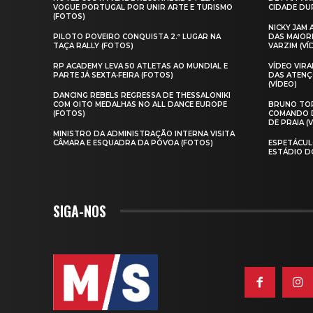
VOGUE PORTUGAL POR UNIR ARTE E TURISMO
CIDADE DUR
(FOTOS)
NICKY JAM
PILOTO POVEIRO CONQUISTA 2.º LUGAR NA
DAS MAIOR
TAÇA RALLY (FOTOS)
VARZIM (VÍ
RP ACADEMY LEVA 50 ATLETAS AO MUNDIAL E
VÍDEO VIR
PARTE JÁ SEXTA‑FEIRA (FOTOS)
DAS ATENÇ
(VÍDEO)
DANCING REBELS REGRESSA DE THESSALONIKI
COM OITO MEDALHAS NO ALL DANCE EUROPE
BRUNO TOR
(FOTOS)
COMANDO D
DE PRAIA (
MINISTRO DA ADMINISTRAÇÃO INTERNA VISITA
CÂMARA E ESQUADRA DA PÓVOA (FOTOS)
ESPETÁCUL
ESTÁDIO D
SIGA-NOS