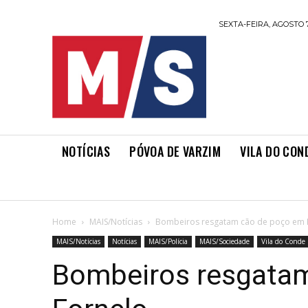
SEXTA-FEIRA, AGOSTO 7
NOTÍCIAS
PÓVOA DE VARZIM
VILA DO CON
Home
MAIS/Notícias
Bombeiros resgatam cão de poço em 
MAIS/Notícias
Notícias
MAIS/Polícia
MAIS/Sociedade
Vila do Conde
Bombeiros resgata