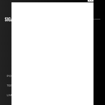
SIGA-NOS
POLÍTICA DE COOKIES
POLÍTICA DE PRIVACIDADE
TERMOS E CONDIÇÕES
CONTACTOS
FICHA TÉCNICA
LIVRO DE RECLAMAÇÕES