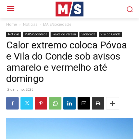
Home
Notícias
MAIS/Sociedade
Notícias
MAIS/Sociedade
Póvoa de Varzim
Sociedade
Vila do Conde
Calor extremo coloca Póvoa
e Vila do Conde sob avisos
amarelo e vermelho até
domingo
2 de Julho, 2026