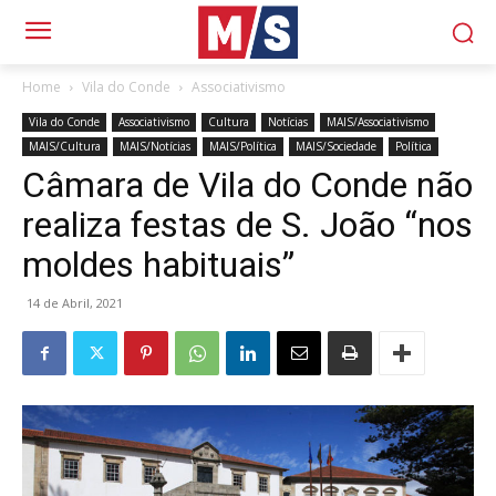
Home
Vila do Conde
Associativismo
Vila do Conde
Associativismo
Cultura
Notícias
MAIS/Associativismo
MAIS/Cultura
MAIS/Notícias
MAIS/Política
MAIS/Sociedade
Política
Câmara de Vila do Conde não
realiza festas de S. João “nos
moldes habituais”
14 de Abril, 2021