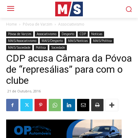
Home
Póvoa de Varzim
Associativismo
Póvoa de Varzim
Associativismo
Desporto
CDP
Notícias
MAIS/Associativismo
MAIS/Desporto
MAIS/Notícias
MAIS/Política
MAIS/Sociedade
Política
Sociedade
CDP acusa Câmara da Póvoa
de “represálias” para com o
clube
21 de Outubro, 2016