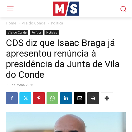
Home
Vila do Conde
Política
Vila do Conde
Política
Notícias
CDS diz que Isaac Braga já
apresentou renúncia à
presidência da Junta de Vila
do Conde
19 de Maio, 2026