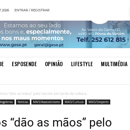
, 2026
ENTRAR / REGISTRAR
DE
ESPOSENDE
OPINIÃO
LIFESTYLE
MULTIMÉDIA
iros “dão as mãos” pelo Varzim em tarde de cultura...
togalerias
Notícias
MAIS/Associativismo
MAIS/Cultura
MAIS/Desporto
s “dão as mãos” pelo