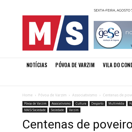
SEXTA-FEIRA, AGOSTO 7
NOTÍCIAS
PÓVOA DE VARZIM
VILA DO CON
Home
Póvoa de Varzim
Associativismo
Centenas de pove
Póvoa de Varzim
Associativismo
Cultura
Desporto
Multimédia
Fo
MAIS/Sociedade
Sociedade
Varzim
Centenas de poveiro